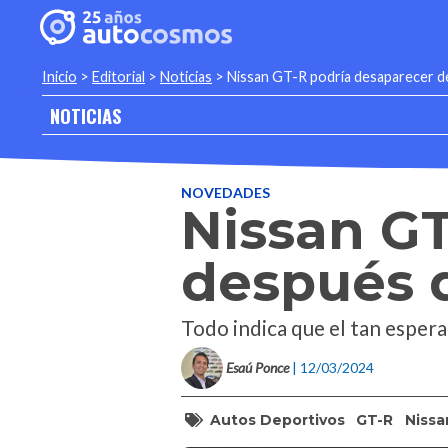
Inicio
>
Editorial
>
Noticias
>
Nissan GT-R podría desaparecer 
NOTICIAS
NOVEDADES
Nissan GT
después 
Todo indica que el tan esper
Esaú Ponce
| 12/03/2024
Autos Deportivos
GT-R
Nissa