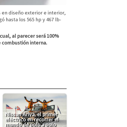
n diseño exterior e interior,
ó hasta los 565 hp y 467 lb-
cual, al parecer será 100%
e combustión interna.
Nissan Ariya, el primer
eléctrico en recorrer el
mundo de polo a polo