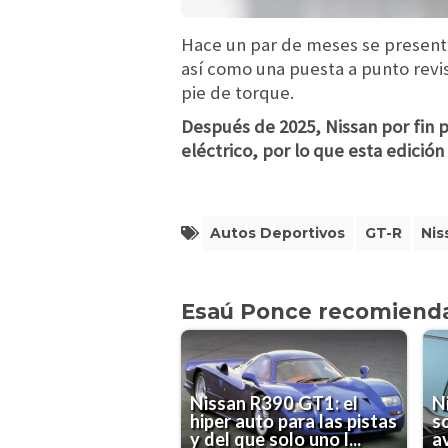
Hace un par de meses se presentó
así como una puesta a punto revisa
pie de torque.
Después de 2025, Nissan por fin p
eléctrico, por lo que esta edició
Autos Deportivos
GT-R
Nis
Esaú Ponce recomiend
Nissan R390 GT1: el
N
hiper auto para las pistas
s
y del que solo uno l...
av