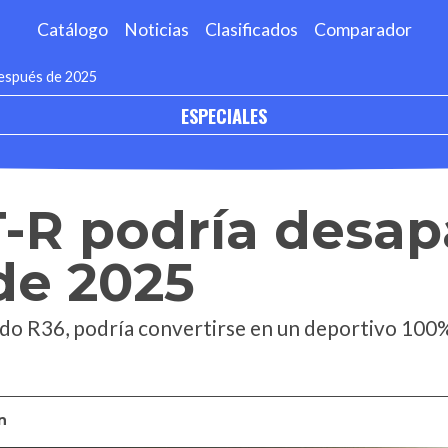
Catálogo
Noticias
Clasificados
Comparador
después de 2025
ESPECIALES
-R podría desap
de 2025
ado R36, podría convertirse en un deportivo 100%
n