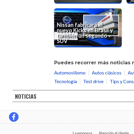
Nissan fabricará el
nuevo Kicks en Brasil y
también un segundo
SUV
Puedes recorrer más noticias 
Automovilismo
Autos clásicos
Au
Tecnología
Test drive
Tips y Cons
NOTICIAS
La empresa
Atención al cliente