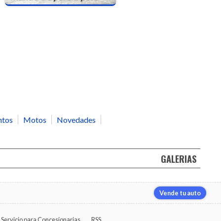
ntos
Motos
Novedades
GALERIAS
Vende tu auto
Servicio para Concesionarias
RSS