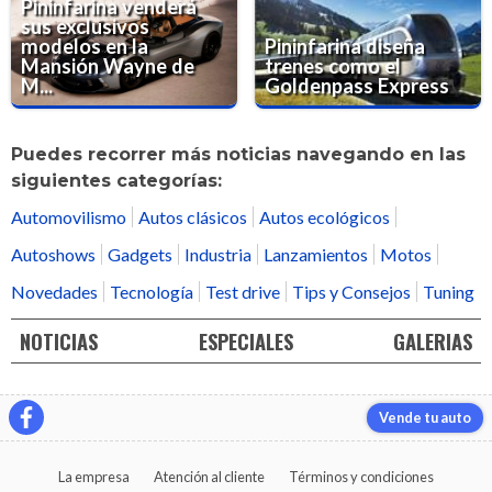
Pininfarina venderá
sus exclusivos
modelos en la
Pininfarina diseña
Mansión Wayne de
trenes como el
M...
Goldenpass Express
Puedes recorrer más noticias navegando en las
siguientes categorías:
Automovilismo
Autos clásicos
Autos ecológicos
Autoshows
Gadgets
Industria
Lanzamientos
Motos
Novedades
Tecnología
Test drive
Tips y Consejos
Tuning
NOTICIAS
ESPECIALES
GALERIAS
Vende tu auto
La empresa
Atención al cliente
Términos y condiciones