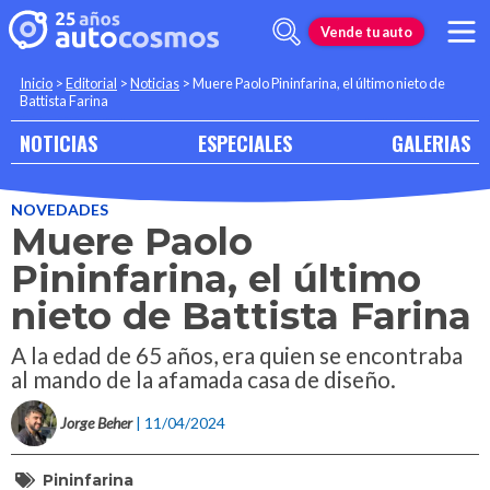
Vende tu auto
Inicio
>
Editorial
>
Noticias
>
Muere Paolo Pininfarina, el último nieto de
Battista Farina
NOTICIAS
ESPECIALES
GALERIAS
NOVEDADES
Muere Paolo
Pininfarina, el último
nieto de Battista Farina
A la edad de 65 años, era quien se encontraba
al mando de la afamada casa de diseño.
Jorge Beher
| 11/04/2024
Pininfarina