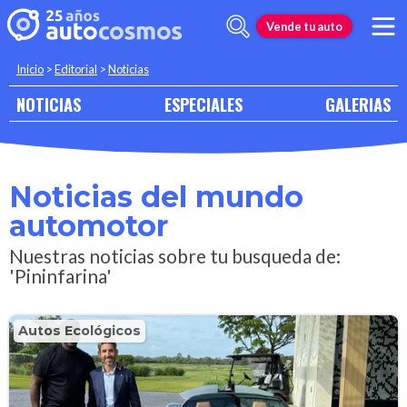
Vende tu auto
Inicio
>
Editorial
>
Noticias
NOTICIAS
ESPECIALES
GALERIAS
Noticias del mundo
automotor
Nuestras noticias sobre tu busqueda de:
'Pininfarina'
Autos Ecológicos