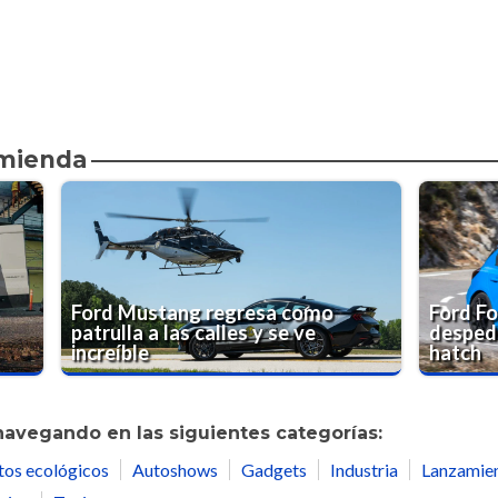
omienda
Ford Mustang regresa como
Ford Fo
patrulla a las calles y se ve
despedi
increíble
hatch
navegando en las siguientes categorías:
tos ecológicos
Autoshows
Gadgets
Industria
Lanzamie