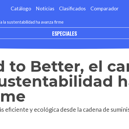
Catálogo
Noticias
Clasificados
Comparador
a la sustentabilidad ha avanza firme
ESPECIALES
 to Better, el c
sustentabilidad 
rme
ás eficiente y ecológica desde la cadena de sumin