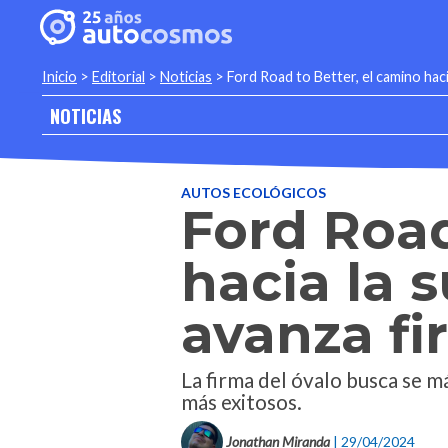
Inicio
>
Editorial
>
Noticias
>
Ford Road to Better, el camino haci
NOTICIAS
AUTOS ECOLÓGICOS
Ford Road
hacia la 
avanza fi
La firma del óvalo busca se m
más exitosos.
Jonathan Miranda
| 29/04/2024