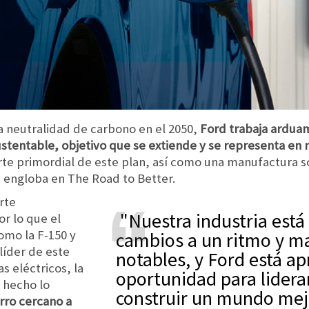
a neutralidad de carbono en el 2050,
Ford trabaja ardua
sustentable, objetivo que se extiende y se representa 
arte primordial de este plan, así como una manufactura s
e engloba en The Road to Better.
rte
"Nuestra industria está experimentando
r lo que el
omo la F-150 y
cambios a un ritmo y m
líder de este
notables, y Ford está a
 eléctricos, la
oportunidad para lidera
 hecho lo
construir un mundo mej
rro cercano a