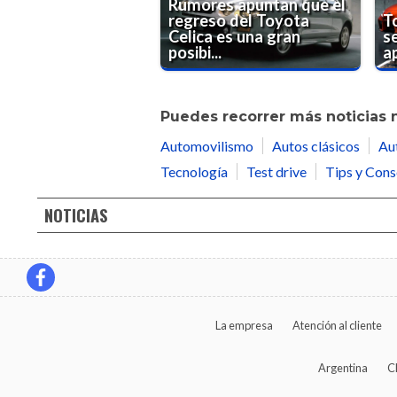
Rumores apuntan que el
regreso del Toyota
T
Celica es una gran
se
posibi...
a
Puedes recorrer más noticias 
Automovilismo
Autos clásicos
Au
Tecnología
Test drive
Tips y Cons
NOTICIAS
La empresa
Atención al cliente
Argentina
C