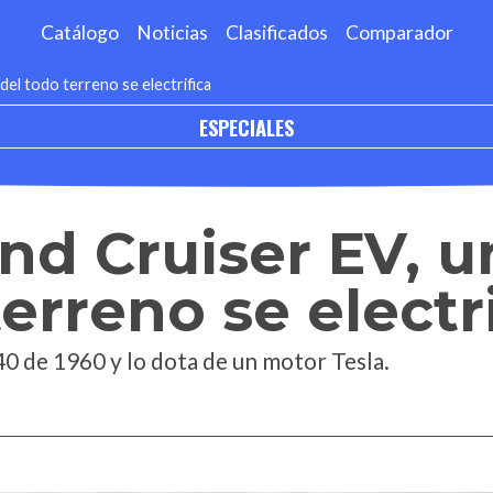
Catálogo
Noticias
Clasificados
Comparador
del todo terreno se electrifica
ESPECIALES
nd Cruiser EV, u
erreno se electr
0 de 1960 y lo dota de un motor Tesla.