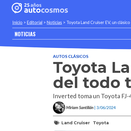
Inicio
>
Editorial
>
Noticias
>
Toyota Land Cruiser EV, un clásico 
NOTICIAS
AUTOS CLÁSICOS
Toyota La
del todo t
Inverted toma un Toyota FJ-4
Miriam Santillán
| 3/06/2024
Land Cruiser
Toyota