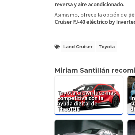
reversa y aire acondicionado.
Asimismo, ofrece la opción de
per
Cruiser FJ-40 eléctrico by Invert
Land Cruiser
Toyota
Miriam Santillán recom
Toyota Crown luce mas
competitiva con la
I
ayuda digital de
s
Theottle
d