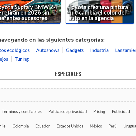
oyota Supra y BMW Z4
Toyota crea una pintura
 retiran en 2026 sin
que cambia el color del
parentes sucesores
auto en la agencia
navegando en las siguientes categorías:
tos ecológicos
Autoshows
Gadgets
Industria
Lanzamie
ejos
Tuning
ESPECIALES
Términos y condiciones
Políticas de privacidad
Pricing
Publicidad
hile
Colombia
Ecuador
Estados Unidos
México
Perú
Urugu