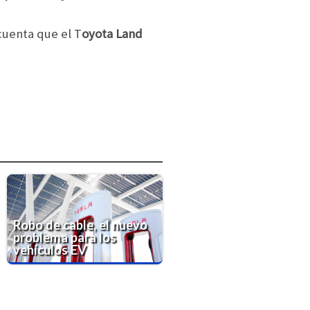
cuenta que el T
oyota Land
.
Robo de cable, el nuevo
problema para los
vehículos EV