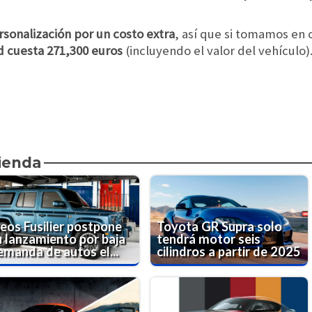
sonalización por un costo extra
, así que si tomamos en 
ed cuesta 271,300 euros
(incluyendo el valor del vehículo)
ienda
neos Fusilier postpone
Toyota GR Supra solo
u lanzamiento por baja
tendrá motor seis
emanda de autos el...
cilindros a partir de 2025