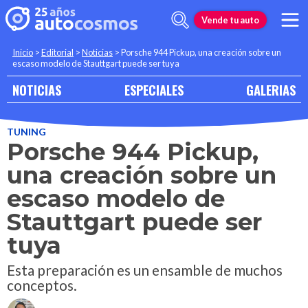
Vende tu auto
Inicio
>
Editorial
>
Noticias
>
Porsche 944 Pickup, una creación sobre un
escaso modelo de Stauttgart puede ser tuya
NOTICIAS
ESPECIALES
GALERIAS
TUNING
Porsche 944 Pickup,
una creación sobre un
escaso modelo de
Stauttgart puede ser
tuya
Esta preparación es un ensamble de muchos
conceptos.