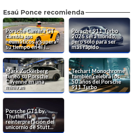
Esaú Ponce recomienda
Porsche Carrera GT
Porsche 911 Turbo
cambia sus
2026 será híbrido,
neumáticos y supera
pero solo para ser
su tiempo en el I...
más rápido
Mark Zuckerberg
Techart Monochrome
tuneó su Porsche
también celebra los
Cayenne en una
50 años del Porsche
minivan
911 Turbo
Porsche GT1 by
Thuthill, la
reinterpretación del
unicornio de Stutt...