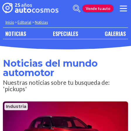
Vende tu auto
Inicio
>
Editorial
>
Noticias
NOTICIAS
ESPECIALES
GALERIAS
Noticias del mundo
automotor
Nuestras noticias sobre tu busqueda de:
'pickups'
Industria