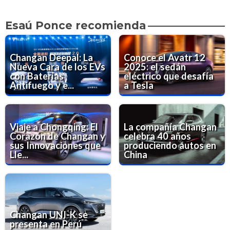
Esaú Ponce recomienda
Changan Deepal: La
Conoce el Avatr 12
Nueva Cara de los EVs
2025: el sedán
con Baterías
eléctrico que desafía
Antifuego y e...
a Tesla
Viaje a Chongqing: El
La compañía Changan
Corazón de Changan y
celebra 40 años
sus Innovaciones que
produciendo autos en
Lle...
China
Changan UNI-K se
presenta en Perú