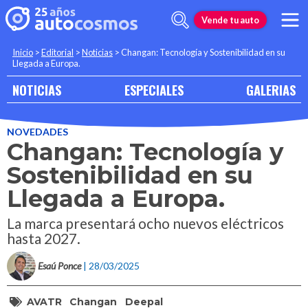
Vende tu auto
Inicio
>
Editorial
>
Noticias
>
Changan: Tecnología y Sostenibilidad en su
Llegada a Europa.
NOTICIAS
ESPECIALES
GALERIAS
NOVEDADES
Changan: Tecnología y
Sostenibilidad en su
Llegada a Europa.
La marca presentará ocho nuevos eléctricos
hasta 2027.
Esaú Ponce
| 28/03/2025
AVATR
Changan
Deepal