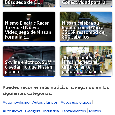
Búsqueda de C...
Conectividad para la ...
Nismo Electric Racer
Nissan celebra su
Tokyo: El Nuevo
legado con el Micra
Videojuego de Nissan
350SR restomod de
Formula E...
300 caballos
¡Adiós, empleos!
Skyline eléctrico, SUV
Nissan aprieta el
o sedán: lo que Nissan
cinturón ante
planea
panorama financier...
Puedes recorrer más noticias navegando en las
siguientes categorías:
Automovilismo
Autos clásicos
Autos ecológicos
Autoshows
Gadgets
Industria
Lanzamientos
Motos