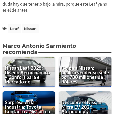
duda hay que tenerlo bajo la mira, porque este Leaf ya no
es el de antes.
Leaf
Nissan
Marco Antonio Sarmiento
recomienda
Nissan Leaf 2025:
Golpe a Nissan:
Diseño Aerodinámico
analiza vender su sede
y Confort para el
por 700 millones de
Mercado de ...
dólares
Sorpresa en la
Descubre el Nissan
Industria: Toyota
Micra EV 2026:
Contactó a Nissan en
Autonomía y