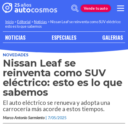
Vende tu auto
Inicio
>
Editorial
>
Noticias
>
Nissan Leaf se reinventa como SUV eléctrico:
esto es lo que sabemos
NOTICIAS
ESPECIALES
GALERIAS
NOVEDADES
Nissan Leaf se
reinventa como SUV
eléctrico: esto es lo que
sabemos
El auto eléctrico se renueva y adopta una
carrocería más acorde a estos tiempos.
Marco Antonio Sarmiento
| 7/05/2025