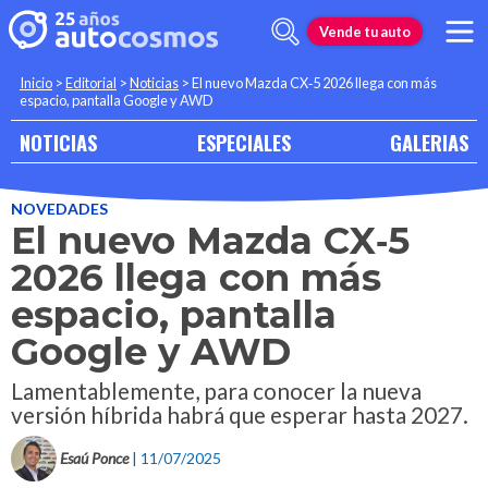
Vende tu auto
Inicio
>
Editorial
>
Noticias
>
El nuevo Mazda CX‑5 2026 llega con más
espacio, pantalla Google y AWD
NOTICIAS
ESPECIALES
GALERIAS
NOVEDADES
El nuevo Mazda CX‑5
2026 llega con más
espacio, pantalla
Google y AWD
Lamentablemente, para conocer la nueva
versión híbrida habrá que esperar hasta 2027.
Esaú Ponce
| 11/07/2025