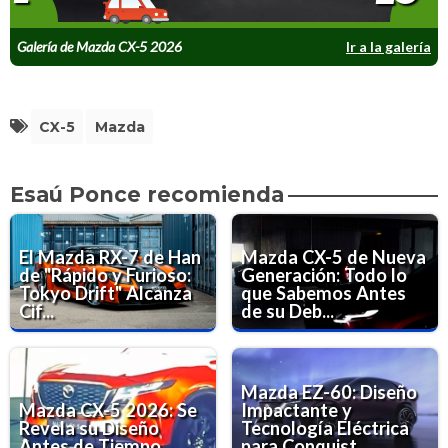
Galería de Mazda CX-5 2026
Ir a la galería
CX-5
Mazda
Esaú Ponce recomienda
El Mazda RX-7 de Han
Mazda CX-5 de Nueva
de "Rápido y Furioso:
Generación: Todo lo
Tokyo Drift" Alcanza
que Sabemos Antes
Cif...
de su Deb...
Mazda EZ-60: Diseño
Mazda CX-5 2026: Se
Impactante y
Revela su Diseño
Tecnología Eléctrica
Antes de Tiempo
para Conquist...