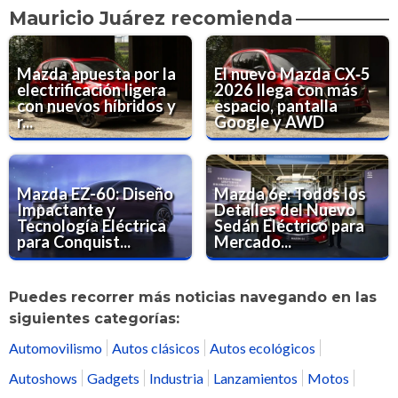
Mauricio Juárez recomienda
Mazda apuesta por la
El nuevo Mazda CX‑5
electrificación ligera
2026 llega con más
con nuevos híbridos y
espacio, pantalla
r...
Google y AWD
Mazda EZ-60: Diseño
Mazda 6e: Todos los
Impactante y
Detalles del Nuevo
Tecnología Eléctrica
Sedán Eléctrico para
para Conquist...
Mercado...
Puedes recorrer más noticias navegando en las
siguientes categorías:
Automovilismo
Autos clásicos
Autos ecológicos
Autoshows
Gadgets
Industria
Lanzamientos
Motos