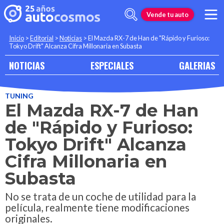
Vende tu auto
Inicio
>
Editorial
>
Noticias
>
El Mazda RX-7 de Han de "Rápido y Furioso:
Tokyo Drift" Alcanza Cifra Millonaria en Subasta
NOTICIAS
ESPECIALES
GALERIAS
TUNING
El Mazda RX-7 de Han
de "Rápido y Furioso:
Tokyo Drift" Alcanza
Cifra Millonaria en
Subasta
No se trata de un coche de utilidad para la
película, realmente tiene modificaciones
originales.