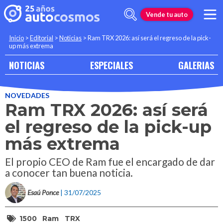
Vende tu auto
Inicio
>
Editorial
>
Noticias
>
Ram TRX 2026: así será el regreso de la pick-
up más extrema
NOTICIAS
ESPECIALES
GALERIAS
NOVEDADES
Ram TRX 2026: así será
el regreso de la pick-up
más extrema
El propio CEO de Ram fue el encargado de dar
a conocer tan buena noticia.
Esaú Ponce
| 31/07/2025
1500
Ram
TRX