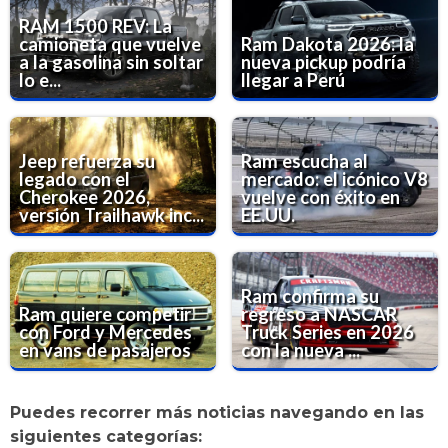
RAM 1500 REV: La
camioneta que vuelve
Ram Dakota 2026: la
a la gasolina sin soltar
nueva pickup podría
lo e...
llegar a Perú
Jeep refuerza su
Ram escucha al
legado con el
mercado: el icónico V8
Cherokee 2026,
vuelve con éxito en
versión Trailhawk inc...
EE.UU.
Ram confirma su
Ram quiere competir
regreso a NASCAR
con Ford y Mercedes
Truck Series en 2026
en vans de pasajeros
con la nueva ...
Puedes recorrer más noticias navegando en las
siguientes categorías: