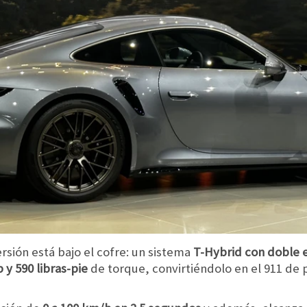
sión está bajo el cofre: un sistema
T-Hybrid con doble 
 y 590 libras-pie
de torque, convirtiéndolo en el 911 de