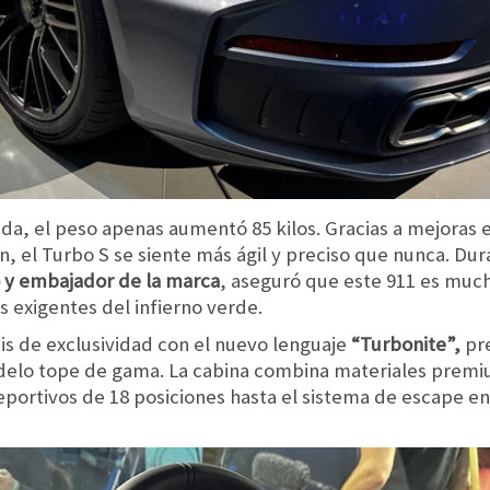
da, el peso apenas aumentó 85 kilos. Gracias a mejoras 
, el Turbo S se siente más ágil y preciso que nunca. Dur
o y embajador de la marca
, aseguró que este 911 es muc
s exigentes del infierno verde.
is de exclusividad con el nuevo lenguaje
“Turbonite”,
pre
modelo tope de gama. La cabina combina materiales pre
eportivos de 18 posiciones hasta el sistema de escape en 