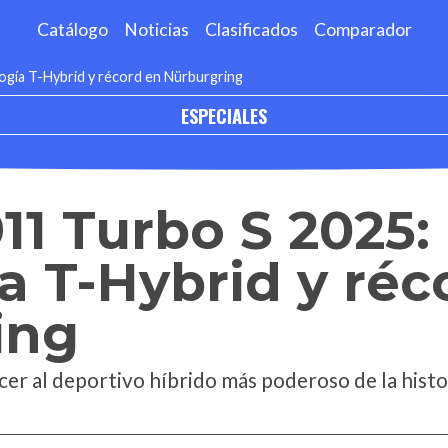
Catálogo
Noticias
Clasificados
Comparador
ogía T-Hybrid y récord en Nürburgring
ESPECIALES
11 Turbo S 2025:
a T-Hybrid y réc
ing
er al deportivo híbrido más poderoso de la histo