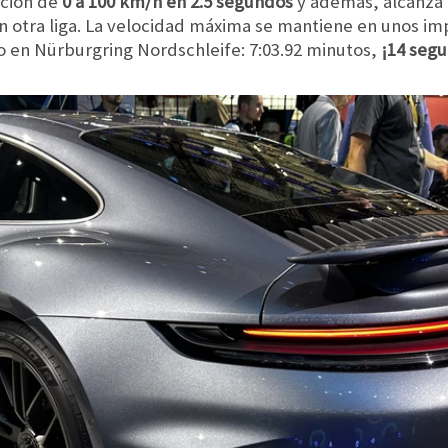
ación de
0 a 100 km/h en 2.5 segundos
y además, alcanza 
en otra liga. La velocidad máxima se mantiene en unos i
 en Nürburgring Nordschleife: 7:03.92 minutos,
¡14 seg