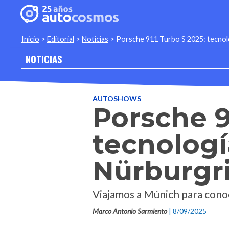
Inicio
>
Editorial
>
Noticias
>
Porsche 911 Turbo S 2025: tecnol
NOTICIAS
AUTOSHOWS
Porsche 9
tecnologí
Nürburgr
Viajamos a Múnich para conoc
Marco Antonio Sarmiento
| 8/09/2025