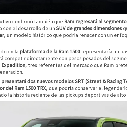
ecutivo confirmó también que
Ram regresará al segmento
 con el desarrollo de un
SUV de grandes dimensiones
qu
er
, un modelo histórico que podría renacer con un en
ado en la
plataforma de la Ram 1500
representaría un pas
rá competir directamente con pesos pesados del segm
 Expedition
, tres referentes del mercado que Ram prete
generación.
presentará dos nuevos modelos SRT (Street & Racing T
or del Ram 1500 TRX
, que podría conservar el legendari
do la historia reciente de las pickups deportivas de al