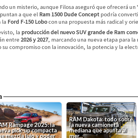
ndo un misterio, aunque Filosa aseguró que ofrecerá un 
apuntan a que el
Ram 1500 Dude Concept
podría converti
a la
Ford F-150 Lobo
con una propuesta más radical y or
visto, la
producción del nuevo SUV grande de Ram com
án entre
2026 y 2027
, marcando una nueva etapa para la 
 su compromiso con la innovación, la potencia y la electr
a
RAM Dakota: todo sobre
AM Rampage 2025: la
la nueva camioneta
ueva pick-up compacta
mediana que apunta al
ue mezcla lujo y poder
mer...