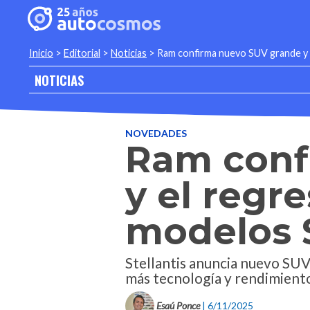
Inicio
>
Editorial
>
Noticias
>
Ram confirma nuevo SUV grande y 
NOTICIAS
NOVEDADES
Ram conf
y el regr
modelos 
Stellantis anuncia nuevo SUV
más tecnología y rendimient
Esaú Ponce
| 6/11/2025