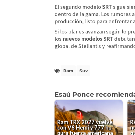
El segundo modelo
SRT
sigue sie
dentro de la gama. Los rumores 
producción, listo para enfrentar 
Si los planes avanzan según lo pre
los
nuevos modelos SRT
debutar
global de Stellantis y reafirmando
Ram
Suv
Esaú Ponce recomiend
Ram TRX 2027 vuelve
R
con V8 Hemi y 777 hp:
n
pura fuerza americana
q