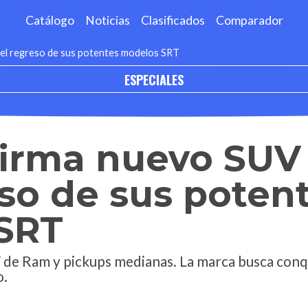
Catálogo
Noticias
Clasificados
Comparador
el regreso de sus potentes modelos SRT
ESPECIALES
irma nuevo SUV
eso de sus poten
SRT
 de Ram y pickups medianas. La marca busca conq
o.