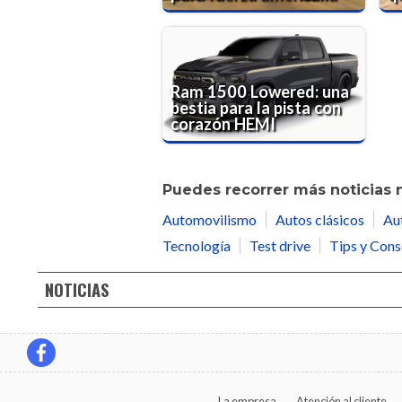
Ram 1500 Lowered: una
bestia para la pista con
corazón HEMI
Puedes recorrer más noticias 
Automovilismo
Autos clásicos
Au
Tecnología
Test drive
Tips y Cons
NOTICIAS
La empresa
Atención al cliente