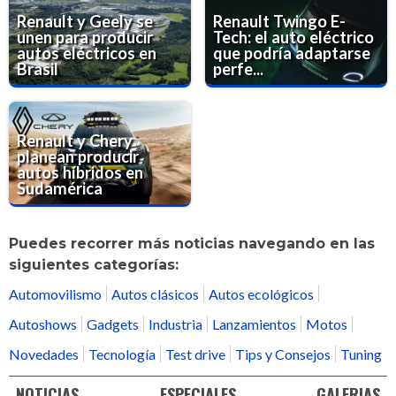
Renault y Geely se
Renault Twingo E-
unen para producir
Tech: el auto eléctrico
autos eléctricos en
que podría adaptarse
Brasil
perfe...
Renault y Chery
planean producir
autos híbridos en
Sudamérica
Puedes recorrer más noticias navegando en las
siguientes categorías:
Automovilismo
Autos clásicos
Autos ecológicos
Autoshows
Gadgets
Industria
Lanzamientos
Motos
Novedades
Tecnología
Test drive
Tips y Consejos
Tuning
NOTICIAS
ESPECIALES
GALERIAS