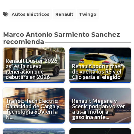
Autos Eléctricos
Renault
Twingo
Marco Antonio Sarmiento Sanchez
recomienda
Renault Duster 2026:
así es la nueva
Renault podría traer
generación que
de vuelta los RS y el
debutará en 2026
Clio sería el elegido
Trafic E-Tech Electric:
Renault Megane y
Capacidad de Carga y
Scenic podrían volver
Tecnología SDV en la
a usar motor a
N...
gasolina ante...