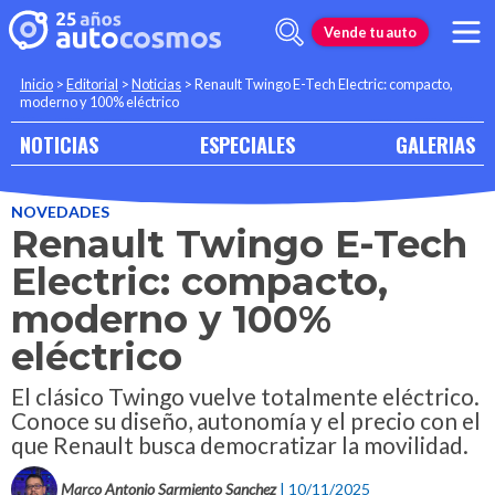
Vende tu auto
Inicio
>
Editorial
>
Noticias
>
Renault Twingo E-Tech Electric: compacto,
moderno y 100% eléctrico
NOTICIAS
ESPECIALES
GALERIAS
NOVEDADES
Renault Twingo E-Tech
Electric: compacto,
moderno y 100%
eléctrico
El clásico Twingo vuelve totalmente eléctrico.
Conoce su diseño, autonomía y el precio con el
que Renault busca democratizar la movilidad.
Marco Antonio Sarmiento Sanchez
| 10/11/2025