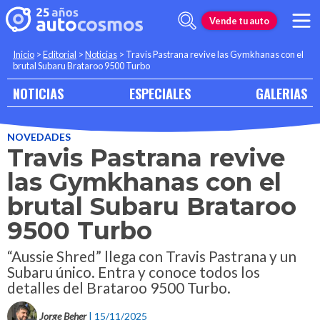
Vende tu auto
Inicio
>
Editorial
>
Noticias
>
Travis Pastrana revive las Gymkhanas con el
brutal Subaru Brataroo 9500 Turbo
NOTICIAS
ESPECIALES
GALERIAS
NOVEDADES
Travis Pastrana revive
las Gymkhanas con el
brutal Subaru Brataroo
9500 Turbo
“Aussie Shred” llega con Travis Pastrana y un
Subaru único. Entra y conoce todos los
detalles del Brataroo 9500 Turbo.
Jorge Beher
| 15/11/2025