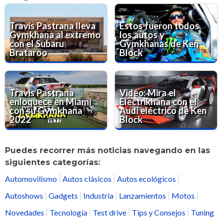
Travis Pastrana lleva
Estos fueron todos
Gymkhana al extremo
los autos y
con el Subaru
Gymkhanas de Ken
Brataroo
Block
Travis Pastrana
Video: Mira el
enloquece en Miami
Electrikhana con el
con su Gymkhana
Audi eléctrico de Ken
2022
Block
Puedes recorrer más noticias navegando en las
siguientes categorías:
Automovilismo
Autos clásicos
Autos ecológicos
Autoshows
Gadgets
Industria
Lanzamientos
Motos
Novedades
Tecnología
Test drive
Tips y Consejos
Tuning