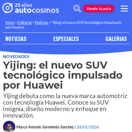
Vende tu auto
Inicio
>
Editorial
>
Noticias
>
Yijing: el nuevo SUV tecnológico impulsado
por Huawei
NOTICIAS
ESPECIALES
GALERIAS
NOVEDADES
Yijing: el nuevo SUV
tecnológico impulsado
por Huawei
Yijing debuta como la nueva marca automotriz
con tecnología Huawei. Conoce su SUV
insignia, diseño moderno y enfoque en
innovación.
Marco Antonio Sarmiento Sanchez
| 26/01/2026