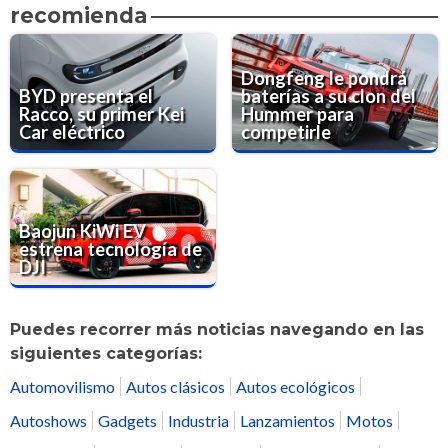
recomienda
Dongfeng le pondrá
BYD presenta el
baterías a su clon del
Racco, su primer Kei
Hummer para
Car eléctrico
competirle
Baojun KiWi EV
estrena tecnología de
DJI
Puedes recorrer más noticias navegando en las
siguientes categorías:
Automovilismo
Autos clásicos
Autos ecológicos
Autoshows
Gadgets
Industria
Lanzamientos
Motos