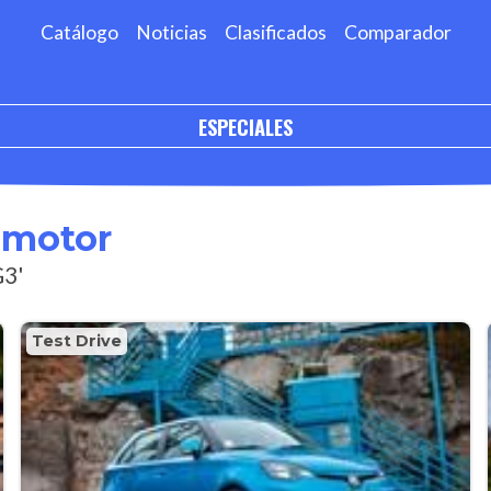
Catálogo
Noticias
Clasificados
Comparador
ESPECIALES
omotor
G3'
Test Drive