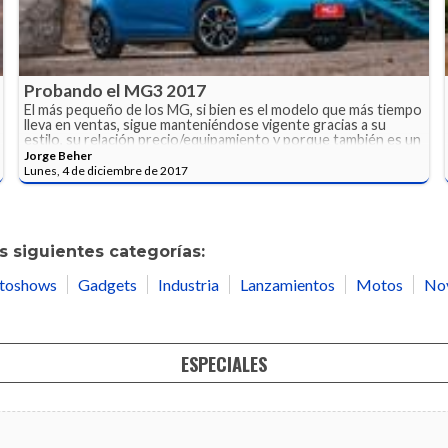
Probando el MG3 2017
El más pequeño de los MG, si bien es el modelo que más tiempo
lleva en ventas, sigue manteniéndose vigente gracias a su
estilo, su relación precio/equipamiento y porque también es un
auto muy entretenido de manejar.
Jorge Beher
Lunes, 4 de diciembre de 2017
 siguientes categorías:
toshows
Gadgets
Industria
Lanzamientos
Motos
No
ESPECIALES