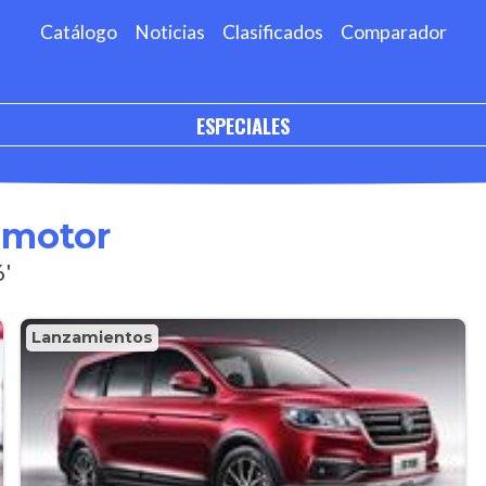
Catálogo
Noticias
Clasificados
Comparador
ESPECIALES
omotor
6'
Lanzamientos