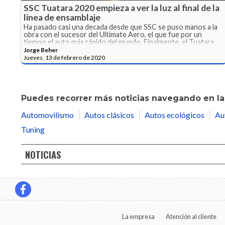
SSC Tuatara 2020 empieza a ver la luz al final de la
linea de ensamblaje
Ha pasado casi una decada desde que SSC se puso manos a la
obra con el sucesor del Ultimate Aero, el que fue por un
tiempo el auto más rápido del mundo. Finalmente, el Tuatara
está listo para rodar.
Jorge Beher
Jueves, 13 de febrero de 2020
Puedes recorrer más noticias navegando en las
Automovilismo
Autos clásicos
Autos ecológicos
Au
Tuning
NOTICIAS
La empresa
Atención al cliente