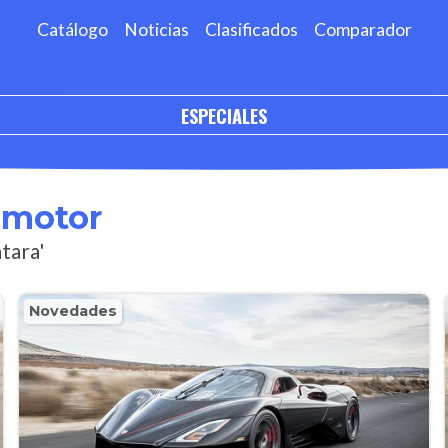
Catálogo
Noticias
Clasificados
Comparador
ESPECIALES
omotor
tara'
Novedades