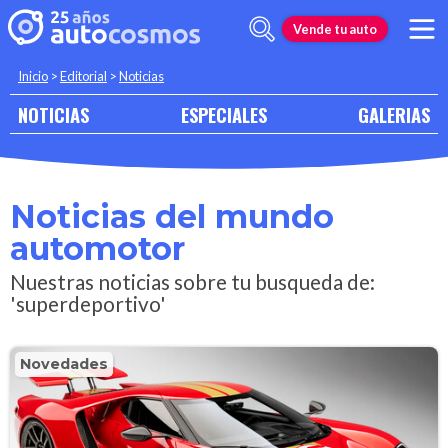
Vende tu auto
Inicio
>
Editorial
>
Noticias
NOTICIAS
ESPECIALES
GALERIAS
Noticias del mundo
automotor
Nuestras noticias sobre tu busqueda de:
'superdeportivo'
Novedades