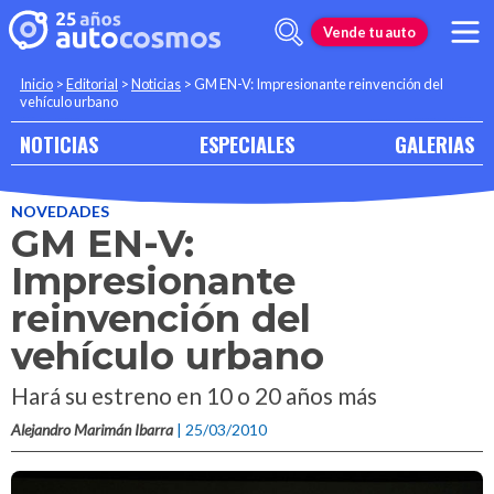
Vende tu auto
Inicio
>
Editorial
>
Noticias
>
GM EN-V: Impresionante reinvención del
vehículo urbano
NOTICIAS
ESPECIALES
GALERIAS
NOVEDADES
GM EN-V:
Impresionante
reinvención del
vehículo urbano
Hará su estreno en 10 o 20 años más
Alejandro Marimán Ibarra
| 25/03/2010