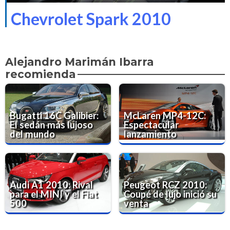
Chevrolet Spark 2010
Alejandro Marimán Ibarra
recomienda
Bugatti 16C Galibier:
McLaren MP4-12C:
El sedán más lujoso
Espectacular
del mundo
lanzamiento
Audi A1 2010: Rival
Peugeot RCZ 2010:
para el MINI y el Fiat
Coupé de lujo inició su
500
venta