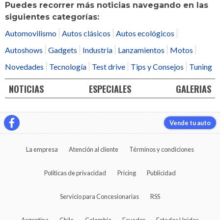
Puedes recorrer más noticias navegando en las
siguientes categorías:
Automovilismo
Autos clásicos
Autos ecológicos
Autoshows
Gadgets
Industria
Lanzamientos
Motos
Novedades
Tecnología
Test drive
Tips y Consejos
Tuning
NOTICIAS
ESPECIALES
GALERIAS
Vende tu auto
La empresa
Atención al cliente
Términos y condiciones
Políticas de privacidad
Pricing
Publicidad
Servicio para Concesionarias
RSS
Argentina
Chile
Colombia
Ecuador
Estados Unidos