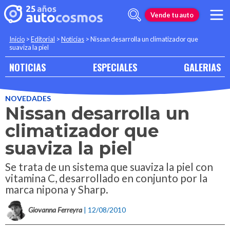
Vende tu auto
Inicio
>
Editorial
>
Noticias
>
Nissan desarrolla un climatizador que
suaviza la piel
NOTICIAS
ESPECIALES
GALERIAS
NOVEDADES
Nissan desarrolla un
climatizador que
suaviza la piel
Se trata de un sistema que suaviza la piel con
vitamina C, desarrollado en conjunto por la
marca nipona y Sharp.
Giovanna Ferreyra
| 12/08/2010