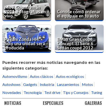
MINI Countryman
2011: Fotografías en
Conoce cómo ordenar
vivo
el equipaje en tu auto
Pagani Zonda HH:
BMW Gran Coupé
Sólo una unidad será
Concept: El Serie 6
producida
Sedán coupé 2012
Puedes recorrer más noticias navegando en las
siguientes categorías:
Automovilismo
Autos clásicos
Autos ecológicos
Autoshows
Gadgets
Industria
Lanzamientos
Motos
Novedades
Tecnología
Test drive
Tips y Consejos
Tuning
NOTICIAS
ESPECIALES
GALERIAS