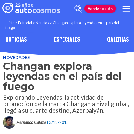
Vende tu auto
Inicio
>
Editorial
>
Noticias
>
Changan explora leyendas en el país del
fuego
NOTICIAS
ESPECIALES
GALERIAS
NOVEDADES
Changan explora
leyendas en el país del
fuego
Explorando Leyendas, la actividad de
promoción de la marca Changan a nivel global,
llegó a su cuarto destino, Azerbaiyán.
Hernando Calaza
| 3/12/2015