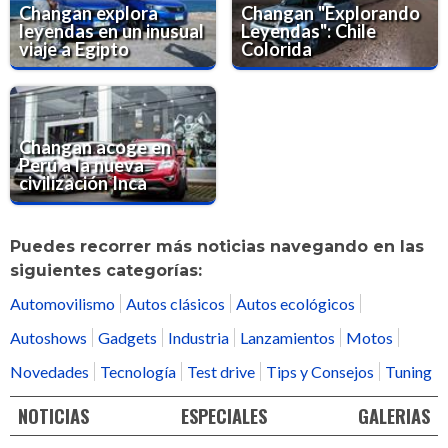
Changan explora
Changan "Explorando
leyendas en un inusual
Leyendas": Chile
viaje a Egipto
Colorida
Changan acoge en
Perú a la nueva
civilización Inca
Puedes recorrer más noticias navegando en las
siguientes categorías:
Automovilismo
Autos clásicos
Autos ecológicos
Autoshows
Gadgets
Industria
Lanzamientos
Motos
Novedades
Tecnología
Test drive
Tips y Consejos
Tuning
NOTICIAS
ESPECIALES
GALERIAS