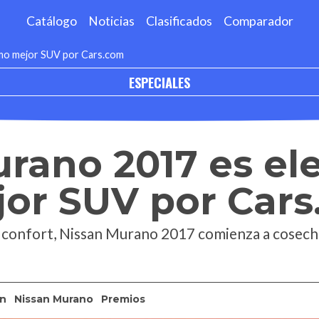
Catálogo
Noticias
Clasificados
Comparador
omo mejor SUV por Cars.com
ESPECIALES
rano 2017 es el
or SUV por Car
y confort, Nissan Murano 2017 comienza a cosech
an
Nissan Murano
Premios