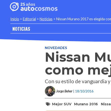
Inicio
>
Editorial
>
Noticias
>
Nissan Murano 2017 es elegida c
NOTICIAS
NOVEDADES
Nissan Mu
como mej
Con su estilo de vanguardia 
Jorge Beher
| 18/10/2016
Mejor SUV
Murano 2016
Niss