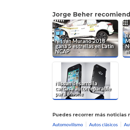
Jorge Beher recomien
R
Nissan Murano 2018
M
gana 5 estrellas en Latin
N
NCAP
en
Nissan desarrolla
carcasa autorreparable
para iPhone
Puedes recorrer más noticias 
Automovilismo
Autos clásicos
Au