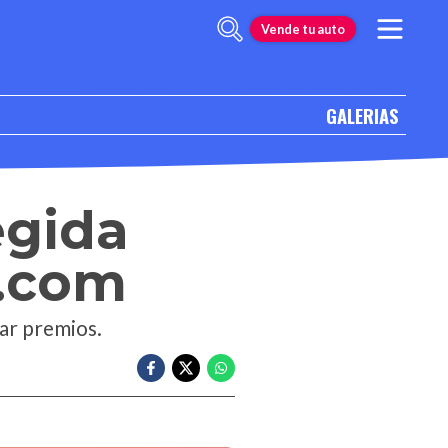
Vende tu auto
GALERIAS
egida
s.com
ar premios.