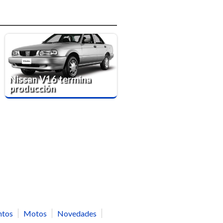
Nissan V16 termina
producción
ntos
Motos
Novedades