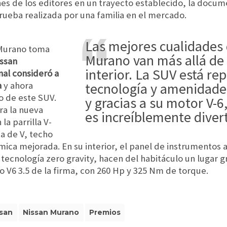
es de los editores en un trayecto establecido, la docum
rueba realizada por una familia en el mercado.
Las mejores cualidades de Nissan
 Murano toma
Murano van más allá de 
ssan
interior. La SUV está rep
nal consideró a
a
y ahora
tecnología y amenidades
o de este SUV.
y gracias a su motor V-
ra la nueva
es increíblemente diver
la parrilla V-
a de V, techo
mica mejorada. En su interior, el panel de instrumentos 
 tecnología zero gravity, hacen del habitáculo un lugar g
 V6 3.5 de la firma, con 260 Hp y 325 Nm de torque.
ssan
Nissan Murano
Premios