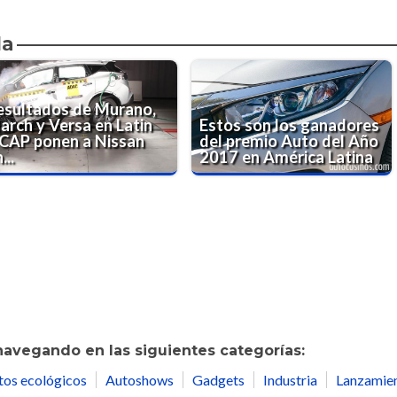
da
esultados de Murano,
arch y Versa en Latin
Estos son los ganadores
CAP ponen a Nissan
del premio Auto del Año
...
2017 en América Latina
navegando en las siguientes categorías:
tos ecológicos
Autoshows
Gadgets
Industria
Lanzamie