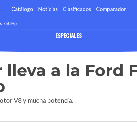
Catálogo
Noticias
Clasificados
Comparador
os 750 Hp
ESPECIALES
lleva a la Ford F
p
motor V8 y mucha potencia.