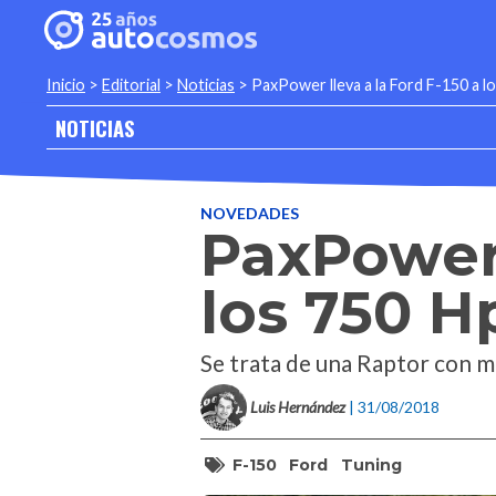
Inicio
>
Editorial
>
Noticias
>
PaxPower lleva a la Ford F-150 a l
NOTICIAS
NOVEDADES
PaxPower 
los 750 H
Se trata de una Raptor con 
Luis Hernández
| 31/08/2018
F-150
Ford
Tuning