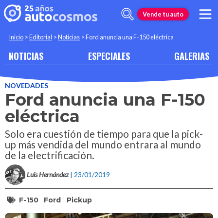
Vende tu auto
Inicio
>
Editorial
>
Noticias
>
Ford anuncia una F-150 eléctrica
NOTICIAS
ESPECIALES
GALERIAS
NOVEDADES
Ford anuncia una F-150
eléctrica
Solo era cuestión de tiempo para que la pick-
up más vendida del mundo entrara al mundo
de la electrificación.
Luis Hernández
| 23/01/2019
F-150
Ford
Pickup