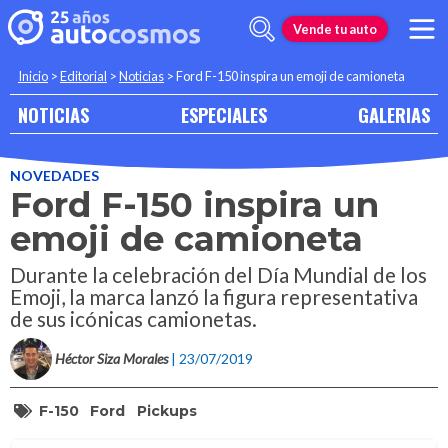
Vende tu auto
Inicio
>
Editorial
>
Noticias
>
Ford F-150 inspira un emoji de camioneta
NOTICIAS
ESPECIALES
GALERIAS
NOVEDADES
Ford F-150 inspira un
emoji de camioneta
Durante la celebración del Día Mundial de los
Emoji, la marca lanzó la figura representativa
de sus icónicas camionetas.
Héctor Siza Morales
| 23/07/2019
F-150
Ford
Pickups