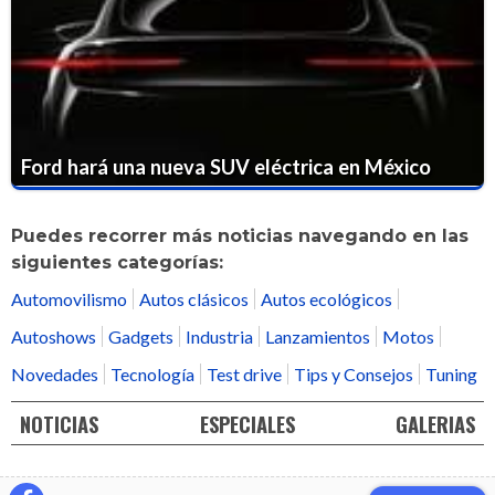
Ford hará una nueva SUV eléctrica en México
Puedes recorrer más noticias navegando en las
siguientes categorías:
Automovilismo
Autos clásicos
Autos ecológicos
Autoshows
Gadgets
Industria
Lanzamientos
Motos
Novedades
Tecnología
Test drive
Tips y Consejos
Tuning
NOTICIAS
ESPECIALES
GALERIAS