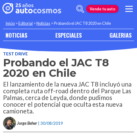
Vende tu auto
Inicio
>
Editorial
>
Noticias
>
Probando el JAC T8 2020 en Chile
NOTICIAS
ESPECIALES
GALERIAS
TEST DRIVE
Probando el JAC T8
2020 en Chile
El lanzamiento de la nueva JAC T8 incluyó una
completa ruta off-road dentro del Parque Las
Palmas, cerca de Leyda, donde pudimos
conocer el potencial que oculta esta nueva
camioneta.
Jorge Beher
| 30/08/2019