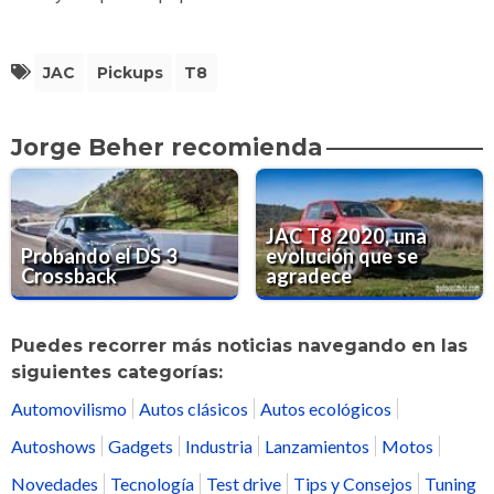
JAC
Pickups
T8
Jorge Beher recomienda
JAC T8 2020, una
Probando el DS 3
evolución que se
Crossback
agradece
Puedes recorrer más noticias navegando en las
siguientes categorías:
Automovilismo
Autos clásicos
Autos ecológicos
Autoshows
Gadgets
Industria
Lanzamientos
Motos
Novedades
Tecnología
Test drive
Tips y Consejos
Tuning