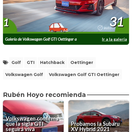
31
1
Galería de Volkswagen Golf GTI Oettinger a
Ir a la galería
prueba
Golf
GTI
Hatchback
Oettinger
Volkswagen Golf
Volkswagen Golf GTI Oettinger
Rubén Hoyo recomienda
Volkswagen confirma
que la sigla GTI
Probamos la Subaru
seguirá viva
XV Hybrid 2021