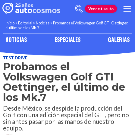
Vende tu auto
Inicio
>
Editorial
>
Noticias
>
Probamos el Volkswagen Golf GTI Oettinger,
el último de los Mk.7
NOTICIAS
ESPECIALES
GALERIAS
TEST DRIVE
Probamos el
Volkswagen Golf GTI
Oettinger, el último de
los Mk.7
Desde México, se despide la producción del
Golf con una edición especial del GTI, pero no
sin antes pasar por las manos de nuestro
equipo.