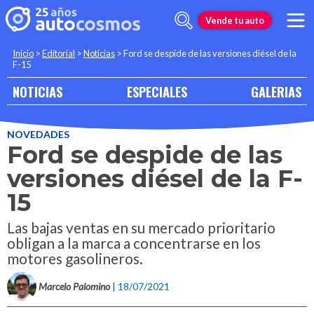
Vende tu auto
Inicio
>
Editorial
>
Noticias
>
Ford se despide de las versiones diésel de la
F-15
NOTICIAS
ESPECIALES
GALERIAS
NOVEDADES
Ford se despide de las
versiones diésel de la F-
15
Las bajas ventas en su mercado prioritario
obligan a la marca a concentrarse en los
motores gasolineros.
Marcelo Palomino
| 18/07/2021