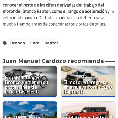
conocer el resto de las cifras derivadas del trabajo del
motor del Bronco Raptor, como el rango de aceleración
y la
velocidad máxima. De todas maneras, no debería pasar
mucho tiempo antes de conocer estos y otros detalles.
Bronco
Ford
Raptor
Juan Manuel Cardozo recomienda
Ford Mustang y
Bronco ya tienen su
El motor V8 regresa
propia línea de
en a nueva Ford F-150
bicicletas eléct...
Raptor R
Ford Pro Electric
Ford Bronco Raptor, el