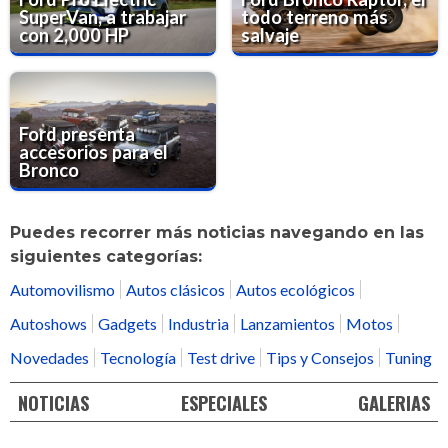
SuperVan, a trabajar
todo terreno más
con 2,000 HP
salvaje
Ford presenta
accesorios para el
Bronco
Puedes recorrer más noticias navegando en las
siguientes categorías:
Automovilismo
Autos clásicos
Autos ecológicos
Autoshows
Gadgets
Industria
Lanzamientos
Motos
Novedades
Tecnología
Test drive
Tips y Consejos
Tuning
NOTICIAS
ESPECIALES
GALERIAS