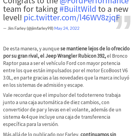
Congrats to the
@FordPerformance
team for taking
#BuiltWild
to a new
level!
pic.twitter.com/l46WV8zjqF
— Jim Farley (@jimfarley98)
May 24, 2022
De esta manera, y aunque
se mantiene lejos de lo ofrecido
por su gran rival, el Jeep Wrangler Rubicon 392,
el Bronco
Raptor pasa a ser el vehículo Ford con mayor potencia
entre los que están impulsados por el motor EcoBoost V6
3.0L, en parte gracias a las novedades que la marca incluyó
en los sistemas de admisión y escape.
Vale recordar que el impulsor del todoterreno trabaja
junto a una caja automática de diez cambios, con
convertidor de par y levas en el volante, además de un
sistema 4x4 que incluye una caja de transferencia
específica para la versión.
Más allá de lo publicado por Farley,
continuamos sin