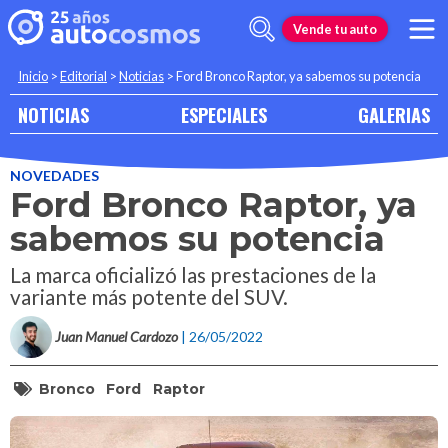
Vende tu auto
Inicio
>
Editorial
>
Noticias
>
Ford Bronco Raptor, ya sabemos su potencia
NOTICIAS
ESPECIALES
GALERIAS
NOVEDADES
Ford Bronco Raptor, ya
sabemos su potencia
La marca oficializó las prestaciones de la
variante más potente del SUV.
Juan Manuel Cardozo
| 26/05/2022
Bronco
Ford
Raptor