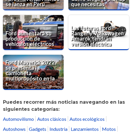
se lanza en Perú
que necesitas
Las futuras Ford
Ford aumentará su
Ranger y Volkswagen
producción de
Amarok tendrán
vehículos eléctricos
versión eléctrica
Ford Maverick 2022,
se presenta la
camioneta
multipropósito en la
r...
Puedes recorrer más noticias navegando en las
siguientes categorías:
Automovilismo
Autos clásicos
Autos ecológicos
Autoshows
Gadgets
Industria
Lanzamientos
Motos