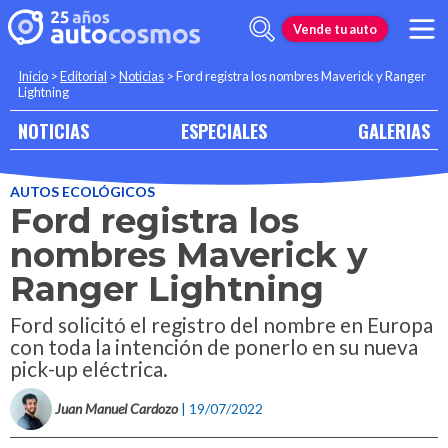
Vende tu auto
Inicio
>
Editorial
>
Noticias
>
Ford registra los nombres Maverick y Ranger
Lightning
NOTICIAS
ESPECIALES
GALERIAS
AUTOS ECOLÓGICOS
Ford registra los
nombres Maverick y
Ranger Lightning
Ford solicitó el registro del nombre en Europa
con toda la intención de ponerlo en su nueva
pick-up eléctrica.
Juan Manuel Cardozo
| 19/07/2022