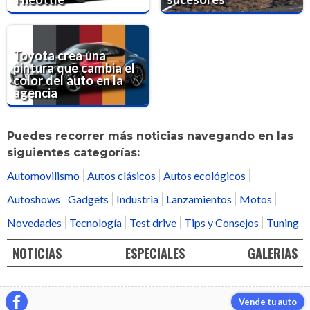
Toyota crea una
pintura que cambia el
color del auto en la
agencia
Puedes recorrer más noticias navegando en las
siguientes categorías:
Automovilismo
Autos clásicos
Autos ecológicos
Autoshows
Gadgets
Industria
Lanzamientos
Motos
Novedades
Tecnología
Test drive
Tips y Consejos
Tuning
NOTICIAS
ESPECIALES
GALERIAS
Vende tu auto