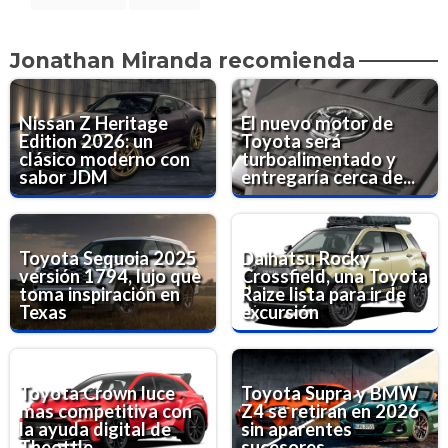
Jonathan Miranda recomienda
Nissan Z Heritage
El nuevo motor de
Edition 2026: un
Toyota será
clásico moderno con
turboalimentado y
sabor JDM
entregaría cerca de...
Toyota Sequoia 2025
Daihatsu Rocky
versión 1794, lujo que
Crossfield, una Toyota
toma inspiración en
Raize lista para ir de
Texas
excursión
Toyota Crown luce
Toyota Supra y BMW
mas competitiva con
Z4 se retiran en 2026
la ayuda digital de
sin aparentes
Theottle
sucesores