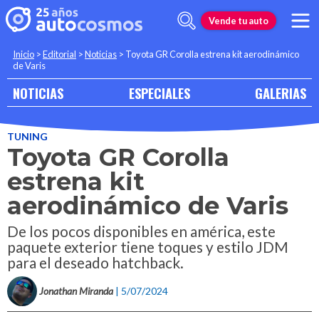
Vende tu auto
Inicio
>
Editorial
>
Noticias
>
Toyota GR Corolla estrena kit aerodinámico
de Varis
NOTICIAS
ESPECIALES
GALERIAS
TUNING
Toyota GR Corolla
estrena kit
aerodinámico de Varis
De los pocos disponibles en américa, este
paquete exterior tiene toques y estilo JDM
para el deseado hatchback.
Jonathan Miranda
| 5/07/2024