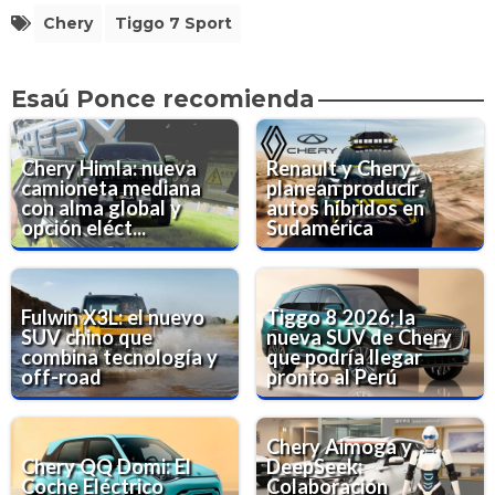
Chery
Tiggo 7 Sport
Esaú Ponce recomienda
Chery Himla: nueva
Renault y Chery
camioneta mediana
planean producir
con alma global y
autos híbridos en
opción eléct...
Sudamérica
Fulwin X3L: el nuevo
Tiggo 8 2026: la
SUV chino que
nueva SUV de Chery
combina tecnología y
que podría llegar
off-road
pronto al Perú
Chery Aimoga y
Chery QQ Domi: El
DeepSeek:
Coche Eléctrico
Colaboración