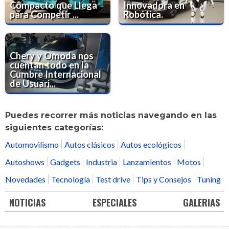
Compacto que Llega
Innovadora en
para Competir ...
Robótica.
Chery y Omoda nos
cuentan todo en la
Cumbre Internacional
de Usuari...
Puedes recorrer más noticias navegando en las
siguientes categorías:
Automovilismo
Autos clásicos
Autos ecológicos
Autoshows
Gadgets
Industria
Lanzamientos
Motos
Novedades
Tecnología
Test drive
Tips y Consejos
Tuning
NOTICIAS
ESPECIALES
GALERIAS