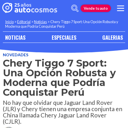
Vende tu auto
Inicio
>
Editorial
>
Noticias
>
Chery Tiggo 7 Sport: Una Opción Robusta y
Moderna que Podría Conquistar Perú
NOTICIAS
ESPECIALES
GALERIAS
NOVEDADES
Chery Tiggo 7 Sport:
Una Opción Robusta y
Moderna que Podría
Conquistar Perú
No hay que olvidar que Jaguar Land Rover
(JLR) y Chery tienen una empresa conjunta en
China llamada Chery Jaguar Land Rover
(CJLR).