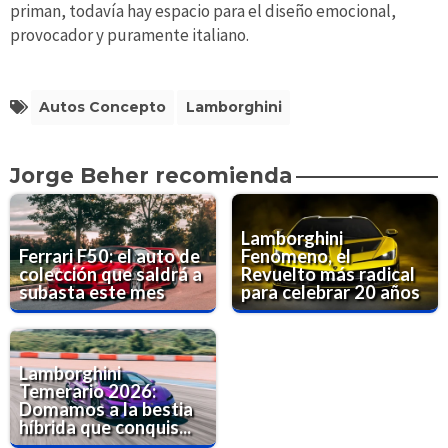
priman, todavía hay espacio para el diseño emocional,
provocador y puramente italiano.
Autos Concepto
Lamborghini
Jorge Beher recomienda
Lamborghini
Ferrari F50: el auto de
Fenomeno, el
colección que saldrá a
Revuelto más radical
subasta este mes
para celebrar 20 años
Lamborghini
Temerario 2026:
Domamos a la bestia
híbrida que conquis...