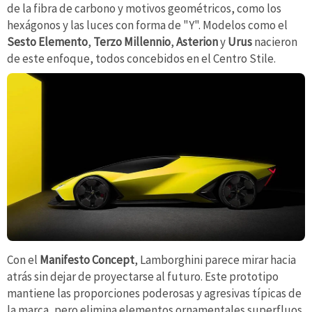
de la fibra de carbono y motivos geométricos, como los
hexágonos y las luces con forma de "Y". Modelos como el
Sesto Elemento
,
Terzo Millennio
,
Asterion
y
Urus
nacieron
de este enfoque, todos concebidos en el Centro Stile.
Con el
Manifesto Concept
, Lamborghini parece mirar hacia
atrás sin dejar de proyectarse al futuro. Este prototipo
mantiene las proporciones poderosas y agresivas típicas de
la marca, pero elimina elementos ornamentales superfluos.