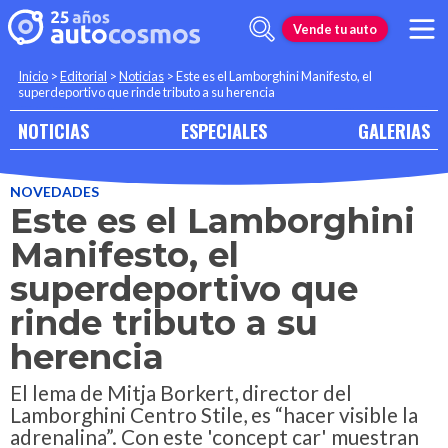
Vende tu auto
Inicio
>
Editorial
>
Noticias
>
Este es el Lamborghini Manifesto, el
superdeportivo que rinde tributo a su herencia
NOTICIAS
ESPECIALES
GALERIAS
NOVEDADES
Este es el Lamborghini
Manifesto, el
superdeportivo que
rinde tributo a su
herencia
El lema de Mitja Borkert, director del
Lamborghini Centro Stile, es “hacer visible la
adrenalina”. Con este 'concept car' muestran