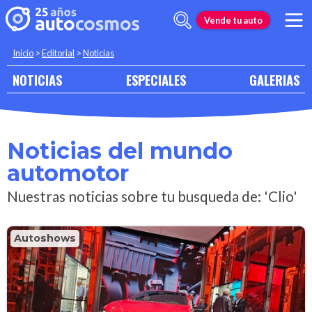
Vende tu auto
Inicio
>
Editorial
>
Noticias
NOTICIAS
ESPECIALES
GALERIAS
Noticias del mundo
automotor
Nuestras noticias sobre tu busqueda de: 'Clio'
Autoshows