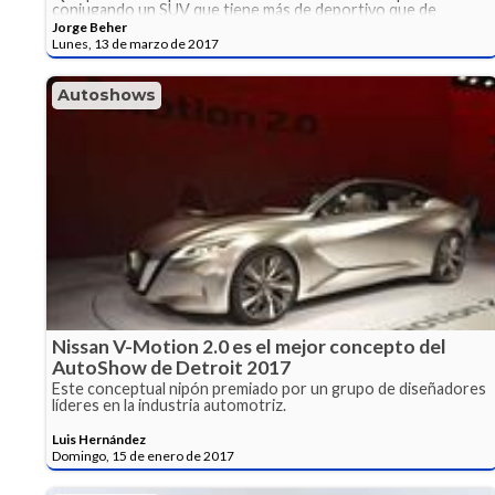
conjugando un SUV que tiene más de deportivo que de
utilitario.
Jorge Beher
Lunes, 13 de marzo de 2017
Autoshows
Nissan V-Motion 2.0 es el mejor concepto del
AutoShow de Detroit 2017
Este conceptual nipón premiado por un grupo de diseñadores
líderes en la industria automotriz.
Luis Hernández
Domingo, 15 de enero de 2017