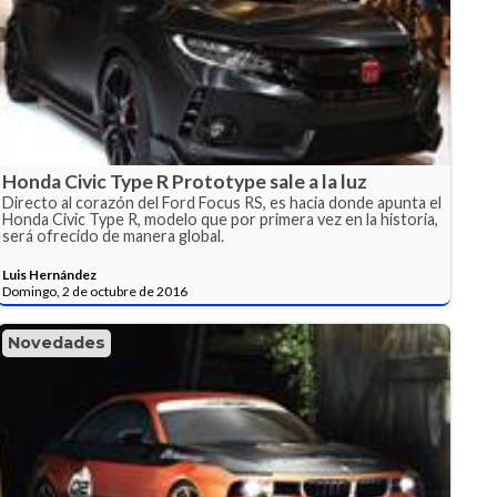
Honda Civic Type R Prototype sale a la luz
Directo al corazón del Ford Focus RS, es hacia donde apunta el
Honda Civic Type R, modelo que por primera vez en la historia,
será ofrecido de manera global.
Luis Hernández
Domingo, 2 de octubre de 2016
Novedades