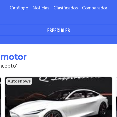
Catálogo
Noticias
Clasificados
Comparador
ESPECIALES
omotor
ncepto'
Autoshows