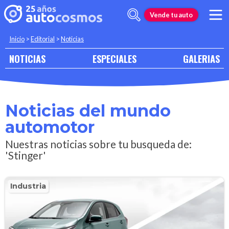
Vende tu auto
Inicio
>
Editorial
>
Noticias
NOTICIAS
ESPECIALES
GALERIAS
Noticias del mundo
automotor
Nuestras noticias sobre tu busqueda de:
'Stinger'
Industria