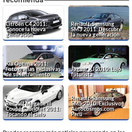
recomienda
Citroën C4 2011:
Renault-Samsung
Conoce la nueva
SM3 2011: Descubre
generación
la nueva generación
Kia Optima 2011:
Fotografías exclusivas
Jaguar XJ 2010: Lujo
de su lanzamiento
futurista
Renault-Samsung
Renault Mégane lll
SM5 2010: Exclusivo
Coupé Cabriolet 2011:
Autocosmos.com
Tocando el cielo
Perú