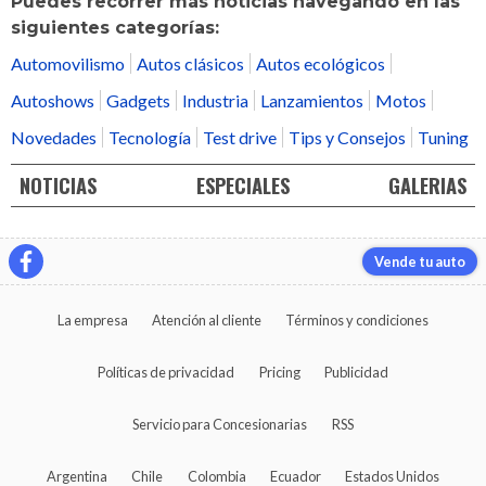
Puedes recorrer más noticias navegando en las
siguientes categorías:
Automovilismo
Autos clásicos
Autos ecológicos
Autoshows
Gadgets
Industria
Lanzamientos
Motos
Novedades
Tecnología
Test drive
Tips y Consejos
Tuning
NOTICIAS
ESPECIALES
GALERIAS
Vende tu auto
La empresa
Atención al cliente
Términos y condiciones
Políticas de privacidad
Pricing
Publicidad
Servicio para Concesionarias
RSS
Argentina
Chile
Colombia
Ecuador
Estados Unidos