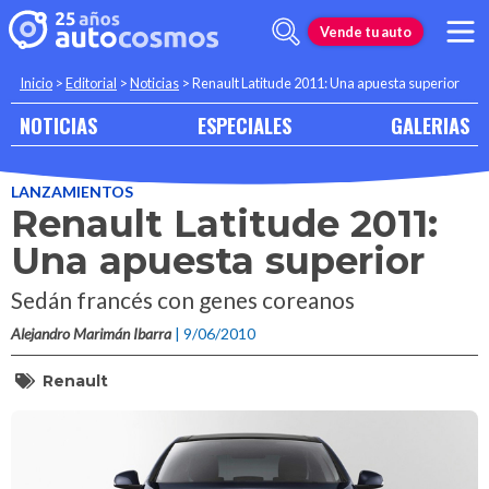
Vende tu auto
Inicio
>
Editorial
>
Noticias
>
Renault Latitude 2011: Una apuesta superior
NOTICIAS
ESPECIALES
GALERIAS
LANZAMIENTOS
Renault Latitude 2011:
Una apuesta superior
Sedán francés con genes coreanos
Alejandro Marimán Ibarra
| 9/06/2010
Renault