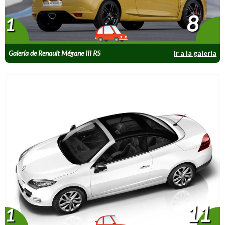
8
1
Galería de Renault Mégane III RS
Ir a la galería
11
1