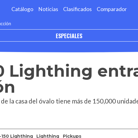
Catálogo
Noticias
Clasificados
Comparador
ucción
ESPECIALES
0 Lighthing entr
ón
 de la casa del óvalo tiene más de 150,000 unidad
-150 Lighthing
Lighthing
Pickups