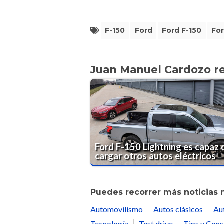
F-150
Ford
Ford F-150
For
Juan Manuel Cardozo 
Ford F-150 Lightning es capaz 
cargar otros autos eléctricos
Puedes recorrer más noticias 
Automovilismo
Autos clásicos
Au
Tecnología
Test drive
Tips y Cons