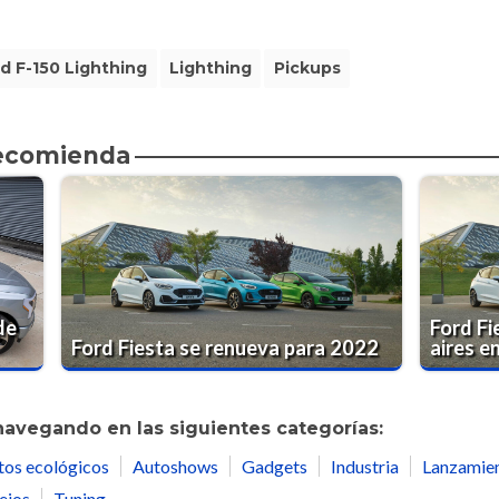
d F-150 Lighthing
Lighthing
Pickups
recomienda
de
Ford F
Ford Fiesta se renueva para 2022
aires e
navegando en las siguientes categorías:
tos ecológicos
Autoshows
Gadgets
Industria
Lanzamie
ejos
Tuning