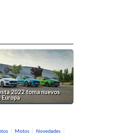
iesta 2022 toma nuevos
n Europa
ntos
Motos
Novedades