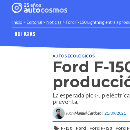
Inicio
>
Editorial
>
Noticias
>
Ford F-150 Lighthing entra a prod
NOTICIAS
AUTOS ECOLÓGICOS
Ford F-15
producci
La esperada pick-up eléctrica
preventa.
Juan Manuel Cardozo
| 21/09/2021
F-150
Ford
Ford F-150
Ford F