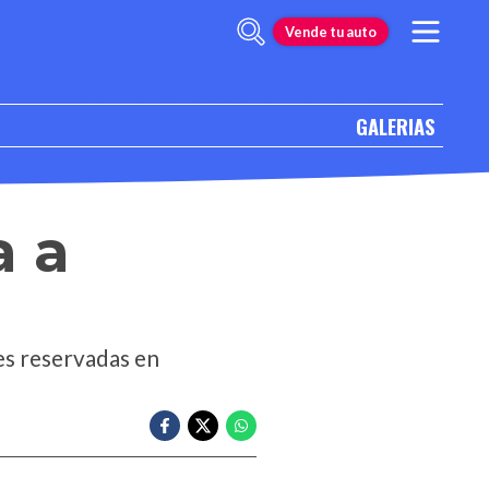
Vende tu auto
GALERIAS
a a
es reservadas en