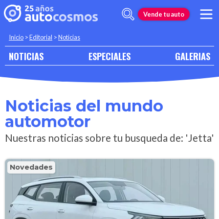
Vende tu auto
Inicio
>
Editorial
>
Noticias
NOTICIAS
ESPECIALES
GALERIAS
Noticias del mundo
automotor
Nuestras noticias sobre tu busqueda de: 'Jetta'
Novedades