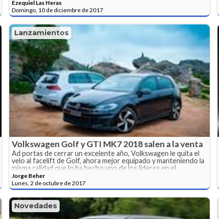
Ezequiel Las Heras
Domingo, 10 de diciembre de 2017
Lanzamientos
Volkswagen Golf y GTI MK7 2018 salen a la venta
Ad portas de cerrar un excelente año, Volkswagen le quita el
velo al facelift de Golf, ahora mejor equipado y manteniendo la
misma calidad que lo ha hecho uno de los líderes en el
segmento. El GTi también se renueva, ganando tecnología y 10
Jorge Beher
Hp extra, sin aumentar el precio.
Lunes, 2 de octubre de 2017
Novedades