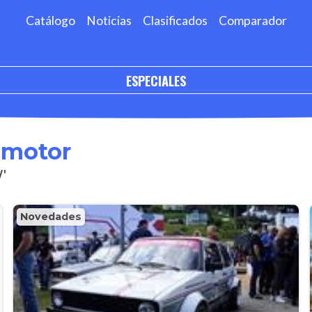
Catálogo
Noticias
Clasificados
Comparador
ESPECIALES
omotor
W'
Novedades