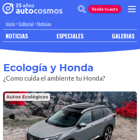
Vende tu auto
Inicio
>
Editorial
>
Noticias
NOTICIAS
ESPECIALES
GALERIAS
Ecología y Honda
¿Como cuida el ambiente tu Honda?
Autos Ecológicos