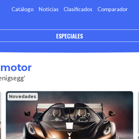
Catálogo
Noticias
Clasificados
Comparador
ESPECIALES
omotor
enigsegg'
Novedades