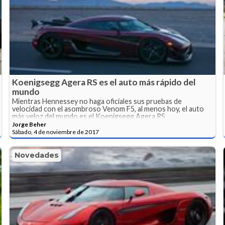
Koenigsegg Agera RS es el auto más rápido del
mundo
Mientras Hennessey no haga oficiales sus pruebas de
velocidad con el asombroso Venom F5, al menos hoy, el auto
más veloz del mundo es el Koenigsegg Agera RS
Jorge Beher
Sábado, 4 de noviembre de 2017
Novedades