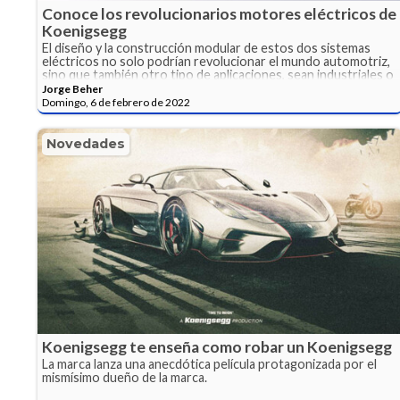
Conoce los revolucionarios motores eléctricos de
Koenigsegg
El diseño y la construcción modular de estos dos sistemas
eléctricos no solo podrían revolucionar el mundo automotriz,
sino que también otro tipo de aplicaciones, sean industriales o
de transporte.
Jorge Beher
Domingo, 6 de febrero de 2022
Novedades
Koenigsegg te enseña como robar un Koenigsegg
La marca lanza una anecdótica película protagonizada por el
mismísimo dueño de la marca.