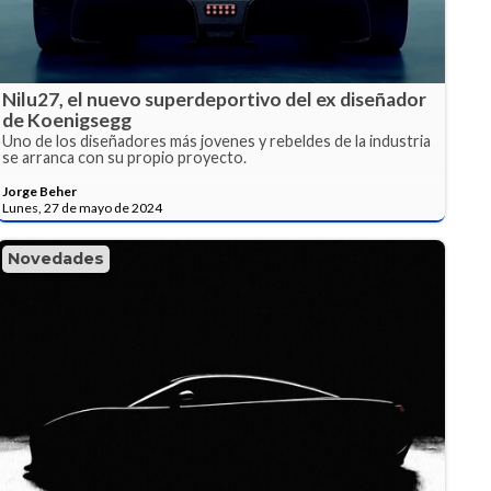
Nilu27, el nuevo superdeportivo del ex diseñador
de Koenigsegg
Uno de los diseñadores más jovenes y rebeldes de la industria
se arranca con su propio proyecto.
Jorge Beher
Lunes, 27 de mayo de 2024
Novedades