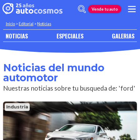
Vende tu auto
Inicio
>
Editorial
>
Noticias
NOTICIAS
ESPECIALES
GALERIAS
Noticias del mundo
automotor
Nuestras noticias sobre tu busqueda de: 'ford'
Industria