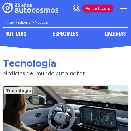
Vende tu auto
Inicio
>
Editorial
>
Noticias
NOTICIAS
ESPECIALES
GALERIAS
Tecnología
Noticias del mundo automotor
Tecnología