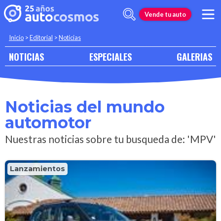
Vende tu auto
Inicio
>
Editorial
>
Noticias
NOTICIAS
ESPECIALES
GALERIAS
Noticias del mundo
automotor
Nuestras noticias sobre tu busqueda de: 'MPV'
Lanzamientos