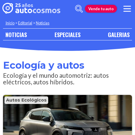
Vende tu auto
Inicio
>
Editorial
>
Noticias
NOTICIAS
ESPECIALES
GALERIAS
Ecología y autos
Ecología y el mundo automotriz: autos
eléctricos, autos híbridos.
Autos Ecológicos