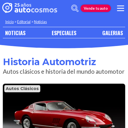
Vende tu auto
Inicio
>
Editorial
>
Noticias
NOTICIAS
ESPECIALES
GALERIAS
Historia Automotriz
Autos clásicos e historia del mundo automotor
Autos Clásicos